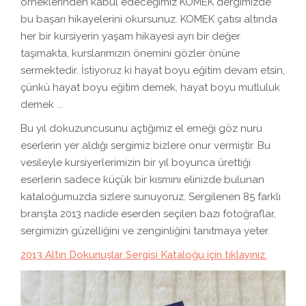
örneklerinden kabul edeceğimiz KOMEK dergimizde
bu başarı hikayelerini okursunuz. KOMEK çatısı altında
her bir kursiyerin yaşam hikayesi ayrı bir değer
taşımakta, kurslarımızın önemini gözler önüne
sermektedir. İstiyoruz ki hayat boyu eğitim devam etsin,
çünkü hayat boyu eğitim demek, hayat boyu mutluluk
demek ...
Bu yıl dokuzuncusunu açtığımız el emeği göz nuru
eserlerin yer aldığı sergimiz bizlere onur vermiştir. Bu
vesileyle kursiyerlerimizin bir yıl boyunca ürettiği
eserlerin sadece küçük bir kısmını elinizde bulunan
kataloğumuzda sizlere sunuyoruz. Sergilenen 85 farklı
branşta 2013 nadide eserden seçilen bazı fotoğraflar,
sergimizin güzelliğini ve zenginliğini tanıtmaya yeter.
2013 Altın Dokunuşlar Sergisi Kataloğu için tıklayınız.