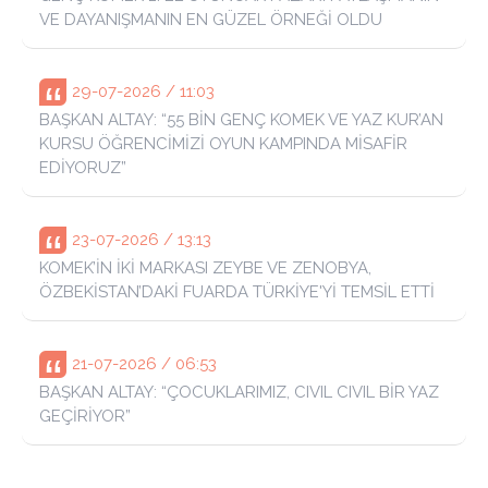
VE DAYANIŞMANIN EN GÜZEL ÖRNEĞİ OLDU
29-07-2026 / 11:03
BAŞKAN ALTAY: “55 BİN GENÇ KOMEK VE YAZ KUR’AN
KURSU ÖĞRENCİMİZİ OYUN KAMPINDA MİSAFİR
EDİYORUZ”
23-07-2026 / 13:13
KOMEK’İN İKİ MARKASI ZEYBE VE ZENOBYA,
ÖZBEKİSTAN’DAKİ FUARDA TÜRKİYE'Yİ TEMSİL ETTİ
21-07-2026 / 06:53
BAŞKAN ALTAY: “ÇOCUKLARIMIZ, CIVIL CIVIL BİR YAZ
GEÇİRİYOR”