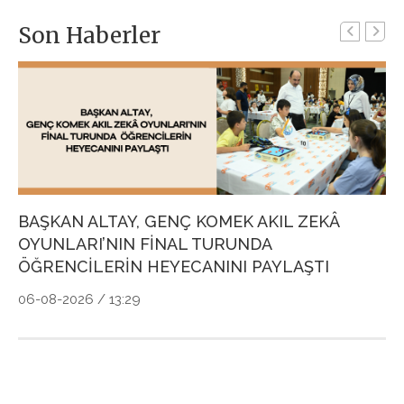
Son Haberler
G
P
Ö
04
BAŞKAN ALTAY, GENÇ KOMEK AKIL ZEKÂ
OYUNLARI’NIN FİNAL TURUNDA
ÖĞRENCİLERİN HEYECANINI PAYLAŞTI
06-08-2026 / 13:29