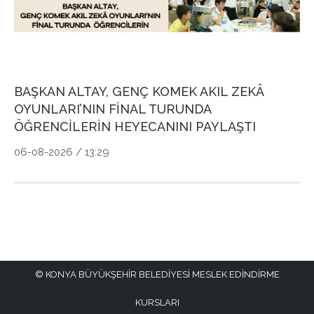
BAŞKAN ALTAY, GENÇ KOMEK AKIL ZEKÂ
G
OYUNLARI’NIN FİNAL TURUNDA
P
ÖĞRENCİLERİN HEYECANINI PAYLAŞTI
Ö
06-08-2026 / 13:29
04
KONYA BÜYÜKŞEHİR BELEDİYESİ MESLEK EDİNDİRME
KURSLARI