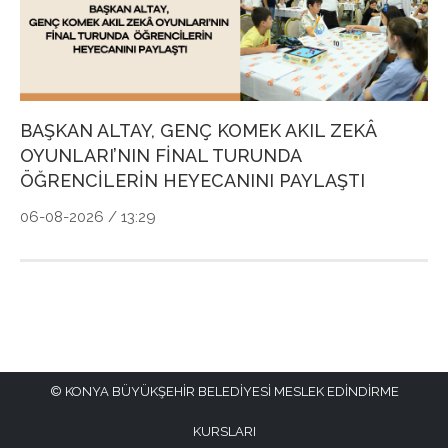
P
Ö
04
BAŞKAN ALTAY, GENÇ KOMEK AKIL ZEKÂ
OYUNLARI’NIN FİNAL TURUNDA
ÖĞRENCİLERİN HEYECANINI PAYLAŞTI
06-08-2026 / 13:29
KONYA BÜYÜKŞEHİR BELEDİYESİ MESLEK EDİNDİRME
KURSLARI