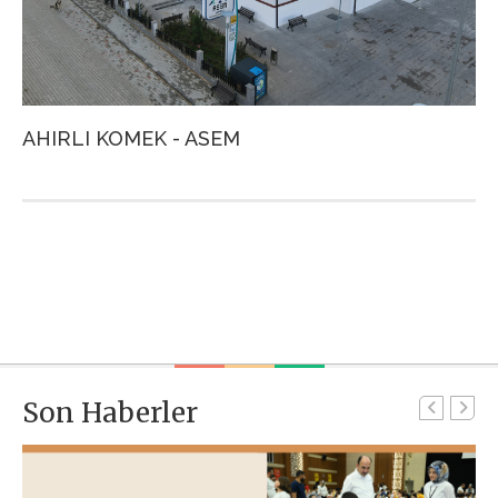
AHIRLI KOMEK - ASEM
A
Son Haberler
G