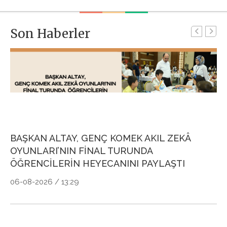
Son Haberler
BAŞKAN ALTAY, GENÇ KOMEK AKIL ZEKÂ
G
OYUNLARI’NIN FİNAL TURUNDA
P
ÖĞRENCİLERİN HEYECANINI PAYLAŞTI
Ö
06-08-2026 / 13:29
04