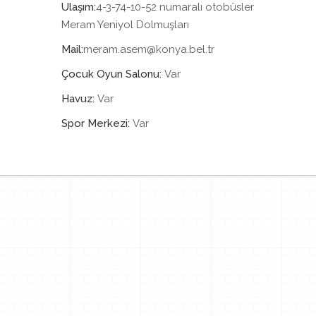
Ulaşım:
4-3-74-10-52 numaralı otobüsler
Meram Yeniyol Dolmuşları
Mail:
meram.asem@konya.bel.tr
Çocuk Oyun Salonu:
Var
Havuz:
Var
Spor Merkezi:
Var