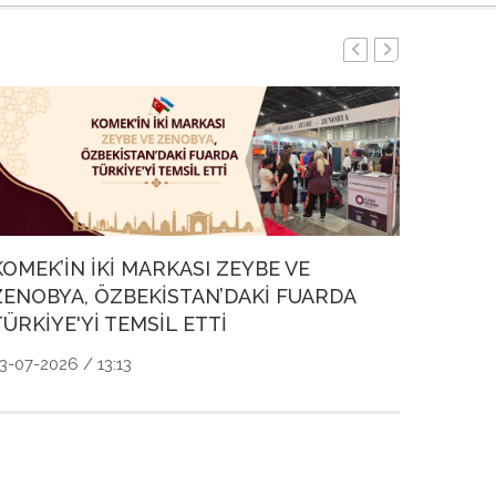
BAŞKA
CIVIL
21-07-2
KOMEK’İN İKİ MARKASI ZEYBE VE
ZENOBYA, ÖZBEKİSTAN’DAKİ FUARDA
TÜRKİYE'Yİ TEMSİL ETTİ
3-07-2026 / 13:13