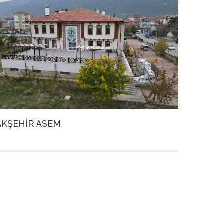
AKŞEHİR ASEM
AHŞAP