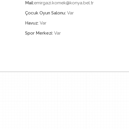
Mail:
emirgazi.komek@konya.bel.tr
Çocuk Oyun Salonu:
Var
Havuz:
Var
Spor Merkezi:
Var