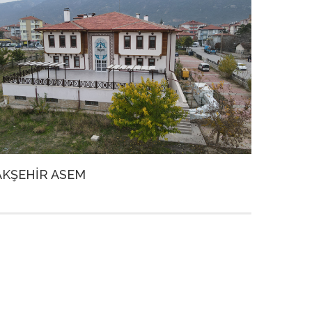
AKŞEHİR ASEM
AHŞAP