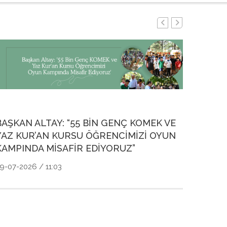
KOMEK
ZENOB
TÜRKİ
23-07-20
BAŞKAN ALTAY: “55 BİN GENÇ KOMEK VE
YAZ KUR’AN KURSU ÖĞRENCİMİZİ OYUN
KAMPINDA MİSAFİR EDİYORUZ”
9-07-2026 / 11:03