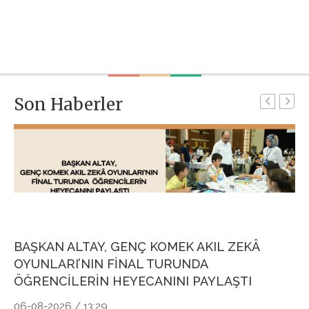
Son Haberler
BAŞKAN ALTAY, GENÇ KOMEK AKIL ZEKÂ
G
OYUNLARI’NIN FİNAL TURUNDA
P
ÖĞRENCİLERİN HEYECANINI PAYLAŞTI
Ö
06-08-2026 / 13:29
04