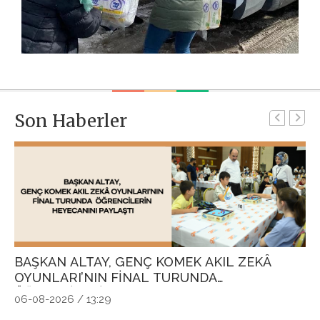
Son Haberler
BAŞKAN ALTAY, GENÇ KOMEK AKIL ZEKÂ
G
OYUNLARI’NIN FİNAL TURUNDA
P
ÖĞRENCİLERİN HEYECANINI PAYLAŞTI
Ö
06-08-2026 / 13:29
04