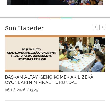
Son Haberler
BAŞKAN ALTAY, GENÇ KOMEK AKIL ZEKÂ
G
OYUNLARI’NIN FİNAL TURUNDA
P
ÖĞRENCİLERİN HEYECANINI PAYLAŞTI
Ö
06-08-2026 / 13:29
04