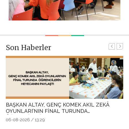
Son Haberler
BAŞKAN ALTAY, GENÇ KOMEK AKIL ZEKÂ
G
OYUNLARI’NIN FİNAL TURUNDA
P
ÖĞRENCİLERİN HEYECANINI PAYLAŞTI
Ö
06-08-2026 / 13:29
04