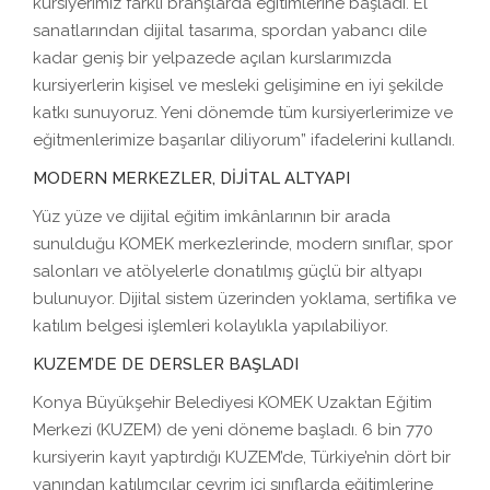
kursiyerimiz farklı branşlarda eğitimlerine başladı. El
sanatlarından dijital tasarıma, spordan yabancı dile
kadar geniş bir yelpazede açılan kurslarımızda
kursiyerlerin kişisel ve mesleki gelişimine en iyi şekilde
katkı sunuyoruz. Yeni dönemde tüm kursiyerlerimize ve
eğitmenlerimize başarılar diliyorum” ifadelerini kullandı.
MODERN MERKEZLER, DİJİTAL ALTYAPI
Yüz yüze ve dijital eğitim imkânlarının bir arada
sunulduğu KOMEK merkezlerinde, modern sınıflar, spor
salonları ve atölyelerle donatılmış güçlü bir altyapı
bulunuyor. Dijital sistem üzerinden yoklama, sertifika ve
katılım belgesi işlemleri kolaylıkla yapılabiliyor.
KUZEM’DE DE DERSLER BAŞLADI
Konya Büyükşehir Belediyesi KOMEK Uzaktan Eğitim
Merkezi (KUZEM) de yeni döneme başladı. 6 bin 770
kursiyerin kayıt yaptırdığı KUZEM’de, Türkiye’nin dört bir
yanından katılımcılar çevrim içi sınıflarda eğitimlerine