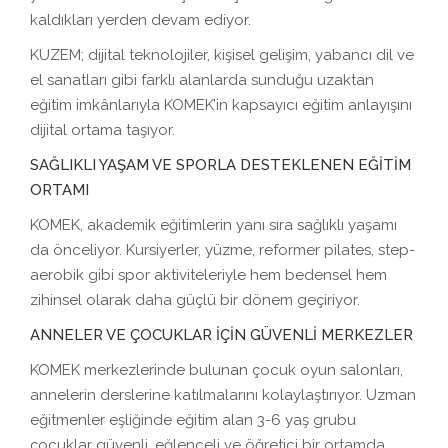
kaldıkları yerden devam ediyor.
KUZEM; dijital teknolojiler, kişisel gelişim, yabancı dil ve
el sanatları gibi farklı alanlarda sunduğu uzaktan
eğitim imkânlarıyla KOMEK’in kapsayıcı eğitim anlayışını
dijital ortama taşıyor.
SAĞLIKLI YAŞAM VE SPORLA DESTEKLENEN EĞİTİM
ORTAMI
KOMEK, akademik eğitimlerin yanı sıra sağlıklı yaşamı
da önceliyor. Kursiyerler, yüzme, reformer pilates, step-
aerobik gibi spor aktiviteleriyle hem bedensel hem
zihinsel olarak daha güçlü bir dönem geçiriyor.
ANNELER VE ÇOCUKLAR İÇİN GÜVENLİ MERKEZLER
KOMEK merkezlerinde bulunan çocuk oyun salonları,
annelerin derslerine katılmalarını kolaylaştırıyor. Uzman
eğitmenler eşliğinde eğitim alan 3-6 yaş grubu
çocuklar güvenli, eğlenceli ve öğretici bir ortamda